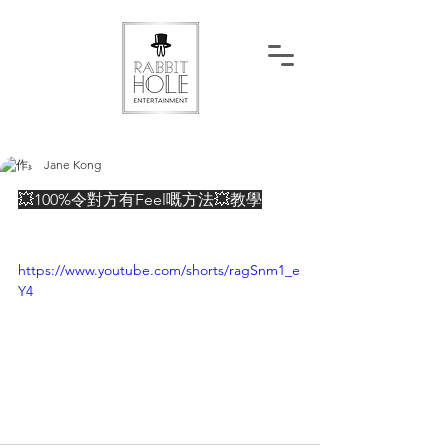
Jane Kong
💥100%令對方有Feel嘅方法💥教學
https://www.youtube.com/shorts/ragSnm1_e
Y4