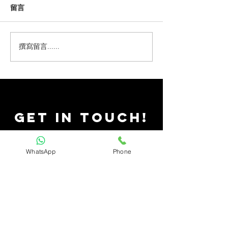
留言
撰寫留言......
💥100%成功攞到女仔電話嘅方
法💥
GET IN ToUCH!
Rabbit Hole Entertainment ​
WhatsApp
Phone
校園古藝村表演製作公司
Tel:
(852) 5167 4418
Email:
rabbithole.entertainment.hk@gmail.com